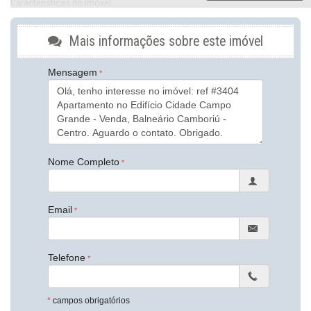
Características do Imóvel
Aquecimento de Água
Piso Vinílico
Mais informações sobre este imóvel
Área de Serviço
Sala de Jantar
Cozinha
Mensagem
Banheiro Social
Sala de TV
Características do Empreendimento
Elevador
Endereço:
Nome Completo
Rua 1401
Centro
Balneário Camboriú /
SC
Email
ver mapa abaixo
Telefone
*
campos obrigatórios