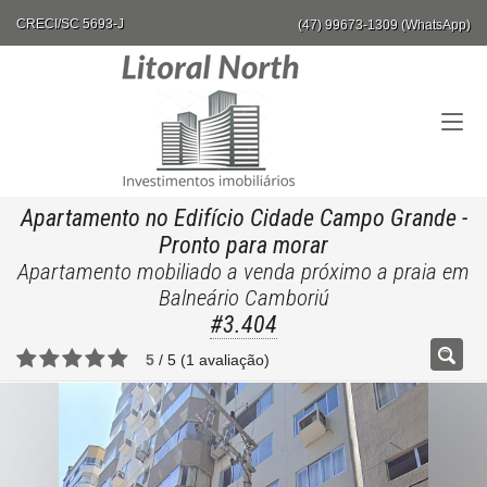
CRECI/SC 5693-J
(47) 99673-1309 (WhatsApp)
Apartamento no Edifício Cidade Campo Grande
-
Pronto para morar
Apartamento mobiliado a venda próximo a praia em
Balneário Camboriú
#3.404
5
/
5
(
1
avaliação)