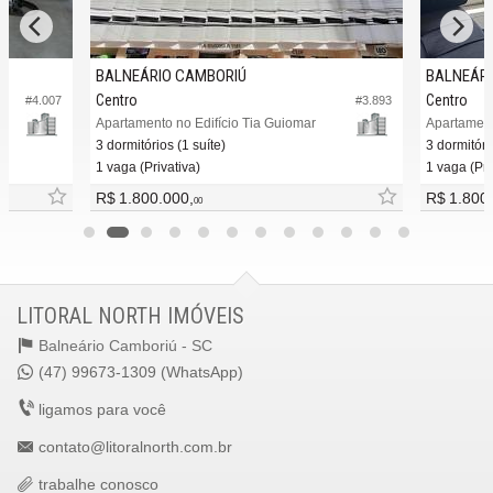
BALNEÁRIO CAMBORIÚ
BALNEÁRI
Centro
Centro
#4.007
#3.893
Apartamento no Edifício Tia Guiomar
Apartament
3 dormitórios (1 suíte)
3 dormitóri
1 vaga (Privativa)
1 vaga (Pri
R$ 1.800.000,
R$ 1.800
00
LITORAL NORTH IMÓVEIS
Balneário Camboriú -
SC
(47) 99673-1309 (WhatsApp)
ligamos para você
contato@litoralnorth.com.br
trabalhe conosco