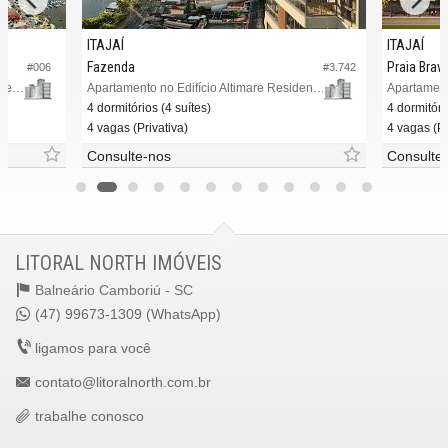
ITAJAÍ
ITAJAÍ
Fazenda
Praia Brav
#006
#3.742
Apartamento no Edifício Cézanne Residence
Apartamento no Edifício Altimare Residencial
Apartament
4 dormitórios (4 suítes)
4 dormitóri
4 vagas (Privativa)
4 vagas (Pr
Consulte-nos
Consulte
LITORAL NORTH IMÓVEIS
Balneário Camboriú -
SC
(47) 99673-1309 (WhatsApp)
ligamos para você
contato@litoralnorth.com.br
trabalhe conosco