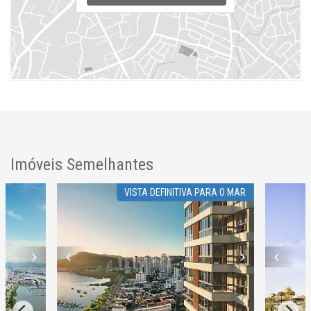
Endereço:
Rua Jorge Tzachel
Fazenda
Itajaí /
SC
ver mapa abaixo
Imóveis Semelhantes
VISTA DEFINITIVA PARA O MAR