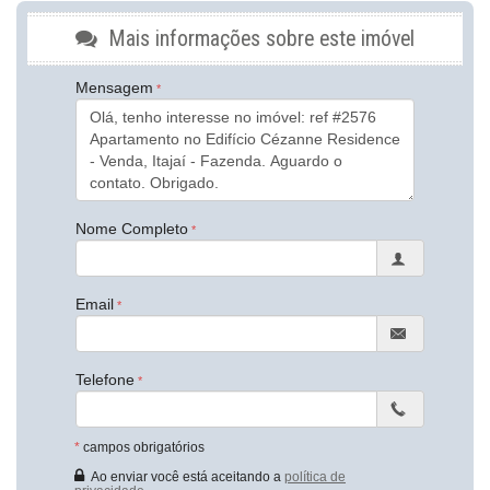
Piso Porcelanato
Infra para Ar Split
Mais informações sobre este imóvel
Vista Livre
Vista Mar
Mensagem
Acabamento em Gesso
Fechadura Eletrônica
Área de Serviço
Copa
Dependência de Empregada
Estar Íntimo
Living
Sala de Estar
Nome Completo
Sala de Jantar
Sala para 2 Ambientes
Cozinha Americana
Email
Espaço Gourmet
Hidromassagem
Closet
Lavabo
Telefone
Suíte Master
Características do Empreendimento
Sauna
*
campos obrigatórios
Bar
Sala de Jogos
Ao enviar você está aceitando a
política de