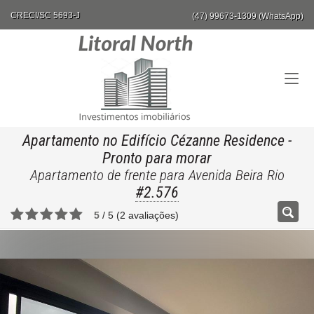
CRECI/SC 5693-J
(47) 99673-1309 (WhatsApp)
Apartamento no Edifício Cézanne Residence
-
Pronto para morar
Apartamento de frente para Avenida Beira Rio
#2.576
5
/
5
(
2
avaliações)