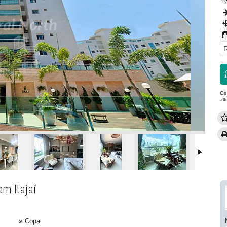
R
Os
al
em Itajaí
Copa