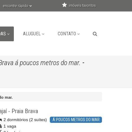
imóveis favoritos
encontre rápido
DAS
ALUGUEL
CONTATO
-
Brava á poucos metros do mar.
do mar.
ajaí
-
Praia Brava
2 dormitórios (2 suítes)
Á POUCOS METROS DO MAR
1 vaga