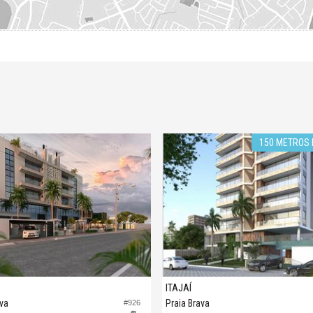
150 METROS
ITAJAÍ
ava
Praia Brava
#926