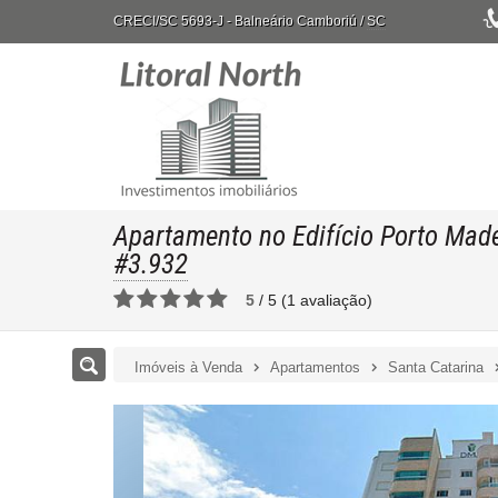
CRECI/SC 5693-J
- Balneário Camboriú /
SC
Apartamento no Edifício Porto Made
#3.932
5
/
5
(
1
avaliação)
Imóveis à Venda
Apartamentos
Santa Catarina