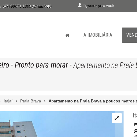
ligamos para você
(47) 99673-1309 (WhatsApp)
A IMOBILIÁRIA
VEN
iro
- Pronto para morar
-
Apartamento na Praia 
Itajaí
Praia Brava
Apartamento na Praia Brava á poucos metros 
It