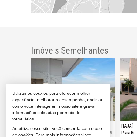
Imóveis Semelhantes
LANÇAMENTO
Utilizamos
cookies
para oferecer melhor
experiência, melhorar o desempenho, analisar
como você interage em nosso site e gravar
informações coletadas por meio de
formulários.
ITAJAÍ
ITAJAÍ
Ao utilizar esse site, você concorda com o uso
Praia Brava
Praia Br
#2.863
#1.636
de
cookies
. Para mais informações visite