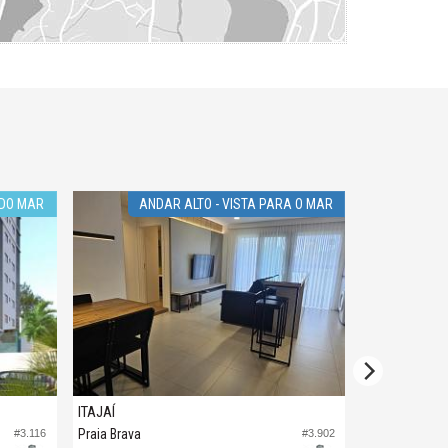
 DO MAR
ANDAR ALTO - VISTA PARA O MAR
ITAJAÍ
ITAJAÍ
Praia Brava
Praia Brava
#3.116
#3.902