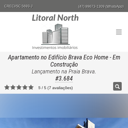
CRECI/SC 5693-J
(47) 99673-1309 (WhatsApp)
Apartamento no Edifício Brava Eco Home
- Em
Construção
Lançamento na Praia Brava.
#3.684
5
/
5
(
7
avaliações)