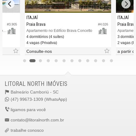
ITAJAÍ
ITAJAÍ
Praia Brava
Praia Brav
#3.905
#4.026
Apartamento no Edifício Brava Coast Urban Complex
Apartamento no Edifício Brava Concetto
4 dormitórios (4 suítes)
3 dormitóri
4 vagas (Privativa)
2 vagas (Pr
Consulte-nos
a partir 
LITORAL NORTH IMÓVEIS
Balneário Camboriú -
SC
(47) 99673-1309 (WhatsApp)
ligamos para você
contato@litoralnorth.com.br
trabalhe conosco