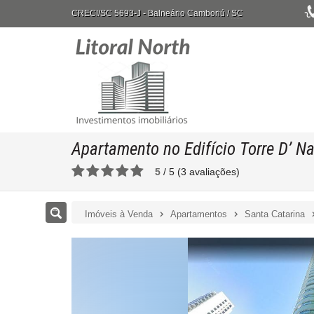
CRECI/SC 5693-J
- Balneário Camboriú /
SC
Apartamento no Edifício Torre D’ Na
5
/
5
(
3
avaliações)
Imóveis à Venda
Apartamentos
Santa Catarina