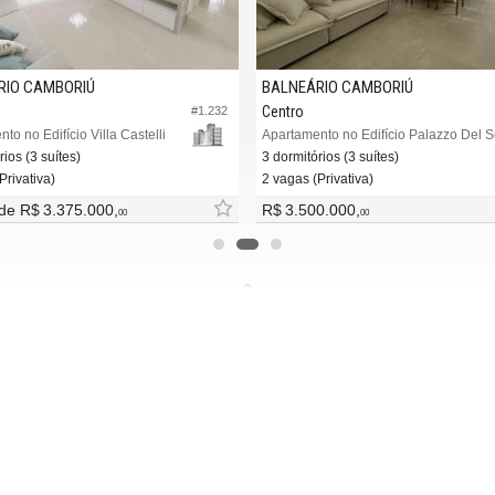
RIO CAMBORIÚ
BALNEÁRIO CAMBORIÚ
Centro
#1.232
to no Edifício Villa Castelli
Apartamento no Edifício Palazzo Del S
rios (3 suítes)
3 dormitórios (3 suítes)
Privativa)
2 vagas (Privativa)
 de
R$ 3.375.000,
R$ 3.500.000,
00
00
MAIS
REDES SOCIAIS
ba nosso newsletter
Facebook
adores financeiros
Twitter
tre seu imóvel
Instagram
 de imóveis
YouTube
Linked In