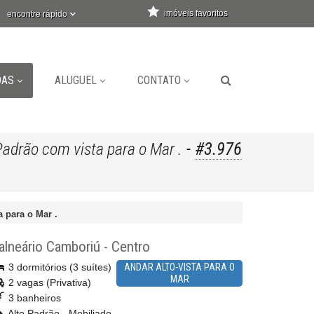
imóveis favoritos
encontre rápido
DAS
ALUGUEL
CONTATO
-
#3.976
adrão com vista para o Mar .
 para o Mar .
alneário Camboriú
-
Centro
3 dormitórios (3 suítes)
ANDAR ALTO-VISTA PARA O
MAR
2 vagas (Privativa)
3 banheiros
Alto Padrão - Mobiliado