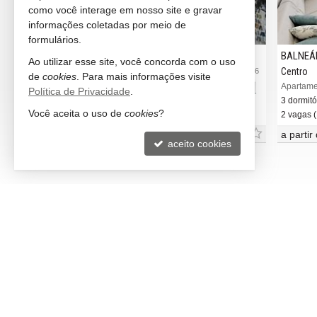
como você interage em nosso site e gravar
informações coletadas por meio de
formulários.
BALNEÁRIO CAMBORIÚ
BALNEÁ
Ao utilizar esse site, você concorda com o uso
Centro
Centro
#3.486
#3.906
de
cookies
. Para mais informações visite
`aquino
Apartamento no Edifício Spazio Bianco
Apartamen
Política de Privacidade
.
3 dormitórios (3 suítes)
3 dormitó
Você aceita o uso de
cookies
?
2 vagas (Dupla)
2 vagas (
R$ 3.350.000,
a partir
00
aceito cookies
LITORAL NORTH IMÓVEIS
VEJA 
Balneário Camboriú -
SC
rece
(47) 99673-1309 (WhatsApp)
indic
ligamos para você
cadas
contato@litoralnorth.com.br
mapa
trabalhe conosco