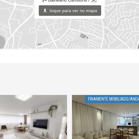
Balneário Camboriú /
SC
toque para ver no mapa
FINAMENTE MOBILIADO/AND