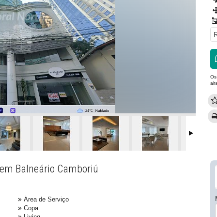
R
Os
al
i em Balneário Camboriú
Área de Serviço
Copa
Living