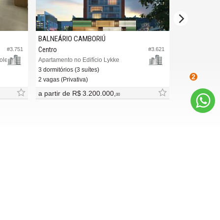
BALNEÁRIO CAMBORIÚ
BALNEÁRIO 
Centro
Centro
#3.751
#3.621
ole
Apartamento no Edifício Lykke
Apartamento n
3 dormitórios (3 suítes)
3 dormitórios (
2 vagas (Privativa)
2 vagas (Privat
2
a partir de
R$ 3.200.000,
a partir de
R
00
INDICADORES
FINANCEIROS
CUB /
SC
R$ 3.151,24
CUB /
SC
variação
0,95%
Poupança
0,6738%
Dólar Comercial
R$ 5,09
Euro
R$ 5,88