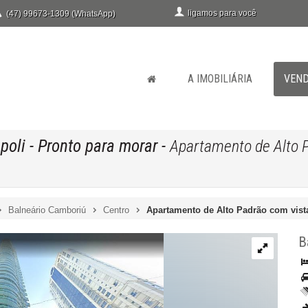
ligamos para você
(47) 99673-1309 (WhatsApp)
A IMOBILIÁRIA
VEN
poli
- Pronto para morar
-
Apartamento de Alto P
Balneário Camboriú
Centro
Apartamento de Alto Padrão com vista
B