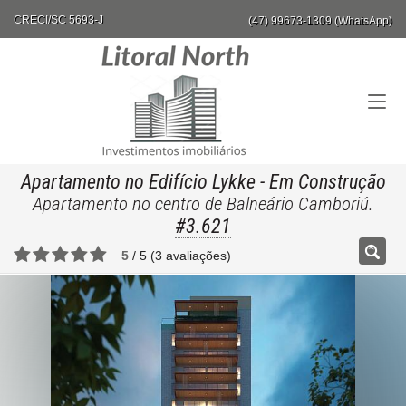
CRECI/SC 5693-J
(47) 99673-1309 (WhatsApp)
Apartamento no Edifício Lykke
- Em Construção
Apartamento no centro de Balneário Camboriú.
#3.621
5
/
5
(
3
avaliações)