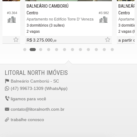
BALNEÁRIO CAMBORIÚ
BALNEÁRI
Centro
Centro
#3.364
#3.982
ce
Apartamento no Edifício Torre D' Veneza
Apartament
3 dormitórios (3 suítes)
3 dormitóri
2 vagas
2 vagas (Pr
R$ 3.275.000,
a partir 
00
LITORAL NORTH IMÓVEIS
Balneário Camboriú -
SC
(47) 99673-1309 (WhatsApp)
ligamos para você
contato@litoralnorth.com.br
trabalhe conosco