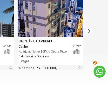
BALNEÁRIO CAMBORIÚ
BALNEÁRIO CAMBORIÚ
Centro
Centro
#1.727
Apartamento no Edifício Opera Tower
4 dormitórios (2 suítes)
4 dormitórios (4 suítes)
3 vagas
3 vagas (Privativa)
2
a partir de
R$ 3.200.000,
a partir de
R$ 3.605.000,
00
INDICADORES
FINANCEIROS
CUB /
SC
R$ 3.151,24
CUB /
SC
variação
0,95%