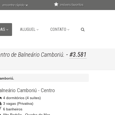
imóveis favoritos
encontre rápido
DAS
ALUGUEL
CONTATO
-
#3.581
tro de Balneário Camboriú.
Camboriú.
alneário Camboriú
-
Centro
4 dormitórios (4 suítes)
3 vagas (Privativa)
6 banheiros
Alto Padrão - Quadra do Mar