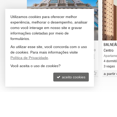
Utilizamos
cookies
para oferecer melhor
experiência, melhorar o desempenho, analisar
como você interage em nosso site e gravar
informações coletadas por meio de
formulários.
BALNEÁRIO CAMBORIÚ
BALNEÁRIO CAMBOR
Ao utilizar esse site, você concorda com o uso
Centro
Centro
#2.570
de
cookies
. Para mais informações visite
Apartamento no Edifício Apartamento No Edifício Grand Vintage
Política de Privacidade
.
4 dormitórios (4 suítes)
4 dormitórios (4 suítes)
Você aceita o uso de
cookies
?
3 vagas (Privativa)
3 vagas
R$ 3.380.000,
a partir de
R$ 3.410
00
aceito cookies
LITORAL NORTH IMÓVEIS
VEJA 
Balneário Camboriú -
SC
rece
(47) 99673-1309 (WhatsApp)
indic