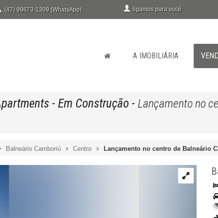
ligamos para você
(47) 99673-1309 (WhatsApp)
A IMOBILIÁRIA
VEN
Apartments
- Em Construção
-
Lançamento no cen
Balneário Camboriú
Centro
Lançamento no centro de Balneário 
B