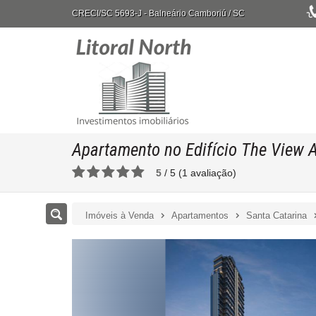
CRECI/SC 5693-J
- Balneário Camboriú /
SC
Apartamento no Edifício The View 
5
/
5
(
1
avaliação)
Imóveis à Venda
Apartamentos
Santa Catarina