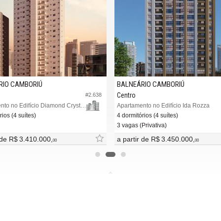
IÚ
BALNEÁRIO CAMBORIÚ
Centro
#2.638
#3.843
Apartamento no Edifício Diamond Crystal Tower
Apartamento no Edifício Ida Rozza
4 dormitórios (4 suítes)
3 vagas (Privativa)
.000,
a partir de
R$ 3.450.000,
00
00
MAIS
REDES SOCIAIS
ba nosso newsletter
Facebook
adores financeiros
Twitter