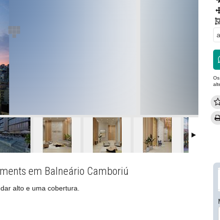
a
Os
al
rtments em Balneário Camboriú
dar alto e uma cobertura.