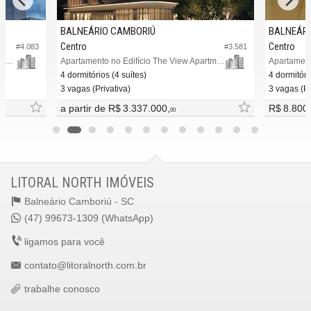
ver mapa abaixo
BALNEÁRIO CAMBORIÚ
BALNEÁRI
Centro
Centro
#4.083
#3.581
Apartamento no Edifício Memorare Apartments
Apartamento no Edifício The View Apartments
Apartamento
4 dormitórios (4 suítes)
4 dormitóri
3 vagas (Privativa)
3 vagas (Pr
a partir de
R$ 3.337.000,
R$ 8.800
00
LITORAL NORTH IMÓVEIS
Balneário Camboriú -
SC
(47) 99673-1309 (WhatsApp)
ligamos para você
contato@litoralnorth.com.br
trabalhe conosco