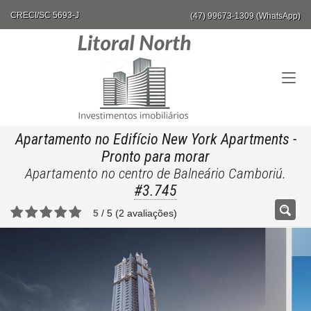
CRECI/SC 5693-J
(47) 99673-1309 (WhatsApp)
Apartamento no Edifício New York Apartments
-
Pronto para morar
Apartamento no centro de Balneário Camboriú.
#3.745
5
/
5
(
2
avaliações)