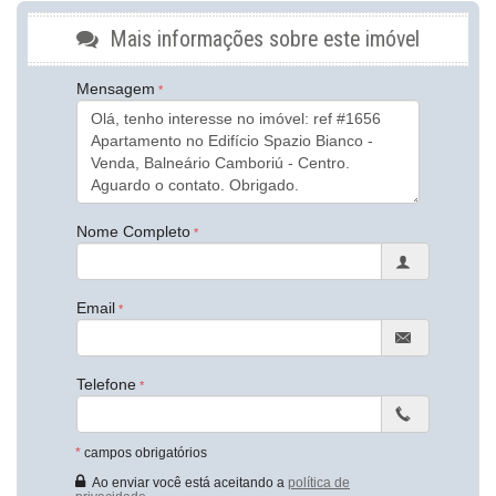
Piso Porcelanato
Área de Serviço
Mais informações sobre este imóvel
Sala de Estar
Sala de Jantar
Mensagem
Cozinha Americana
Sacada Integrada
Closet
Lavabo
Características do Empreendimento
Sauna
Gerador
Nome Completo
Sala de Jogos
Salão de Festas
Cinema
Piscina
Email
Espaço Gourmet
Espaço Fitness
Playground
Brinquedoteca
Telefone
Piscina Infantil
Bicicletário
Gás Central
*
campos obrigatórios
Elevador
Ao enviar você está aceitando a
política de