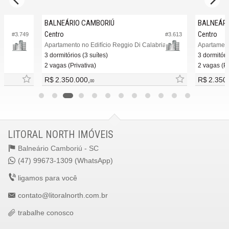
BALNEÁRIO CAMBORIÚ
BALNEÁRI
Centro
Centro
#3.749
#3.613
Apartamento no Edifício Reggio Di Calabria
Apartament
3 dormitórios (3 suítes)
3 dormitóri
2 vagas (Privativa)
2 vagas (Pr
R$ 2.350.000,
R$ 2.350
00
LITORAL NORTH IMÓVEIS
Balneário Camboriú -
SC
(47) 99673-1309 (WhatsApp)
ligamos para você
contato@litoralnorth.com.br
trabalhe conosco