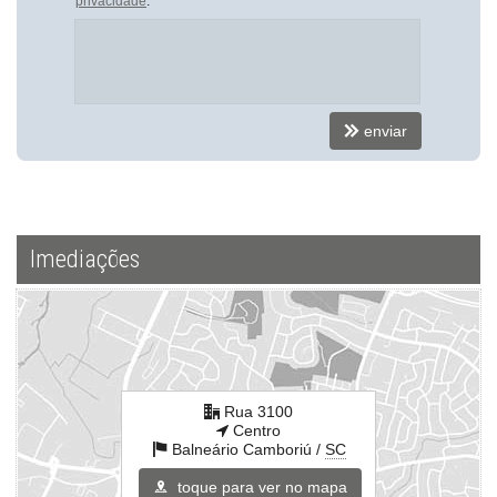
privacidade
.
Endereço:
Rua 3100
Centro
Balneário Camboriú /
SC
ver mapa abaixo
enviar
Imediações
Rua 3100
Centro
Balneário Camboriú /
SC
toque para ver no mapa