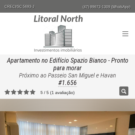
CRECI/SC 5693-J
(47) 99673-1309 (WhatsApp)
Apartamento no Edifício Spazio Bianco
- Pronto
para morar
Próximo ao Passeio San Miguel e Havan
#1.656
5
/
5
(
1
avaliação)