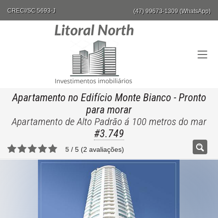
CRECI/SC 5693-J
(47) 99673-1309 (WhatsApp)
Apartamento no Edifício Monte Bianco
- Pronto
para morar
Apartamento de Alto Padrão á 100 metros do mar
#3.749
5
/
5
(
2
avaliações)