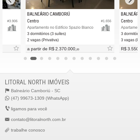
BALNEÁRIO CAMBORIÚ
BALNEÁRI
Centro
Centro
#3.906
#1.656
Apartamento no Edifício Spazio Bianco
3 dormitórios (3 suítes)
3 dormitóri
2 vagas (Privativa)
3 vagas (Pr
a partir de
R$ 2.370.000,
R$ 3.550
00
LITORAL NORTH IMÓVEIS
Balneário Camboriú -
SC
(47) 99673-1309 (WhatsApp)
ligamos para você
contato@litoralnorth.com.br
trabalhe conosco