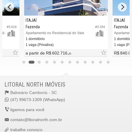
ITAJAÍ
ITAJAÍ
Fazenda
Fazenda
#3.619
#3.334
Apartamento no Edifício Oxford 586 Residence
Apartamento no Residencial do Vale
Apartament
1 dormitório
1 dormitóri
1 vaga (Privativa)
1 vaga (Pri
a partir de
R$ 602.716,
R$ 840.0
00
LITORAL NORTH IMÓVEIS
Balneário Camboriú -
SC
(47) 99673-1309 (WhatsApp)
ligamos para você
contato@litoralnorth.com.br
trabalhe conosco