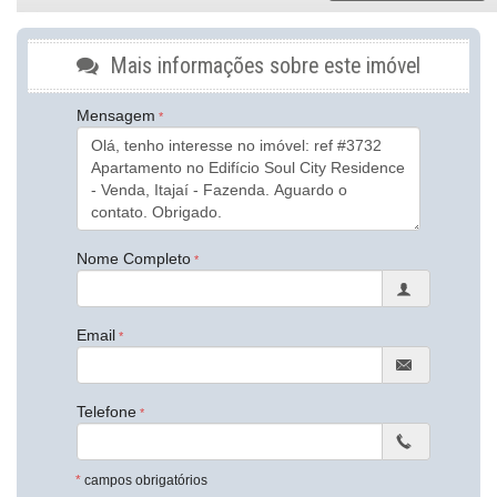
Suites
1
Mais informações sobre este imóvel
a
2
Mensagem
Vagas
Características do Imóvel
Aquecimento de Água
Churrasqueira
Piso Porcelanato
Nome Completo
Piso Vinílico
Infra para Ar Split
Andar Alto
Vista Livre
Email
Vista Mar
Acabamento em Gesso
Vista Panorâmica
Aceita Pet
Telefone
Área de Serviço
Living
Sacada / Varanda
Sacada com Churrasqueira
*
campos obrigatórios