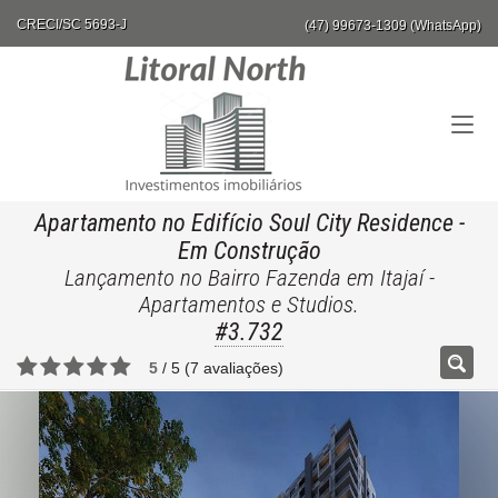
CRECI/SC 5693-J
(47) 99673-1309 (WhatsApp)
Apartamento no Edifício Soul City Residence
-
Em Construção
Lançamento no Bairro Fazenda em Itajaí -
Apartamentos e Studios.
#3.732
5
/
5
(
7
avaliações)