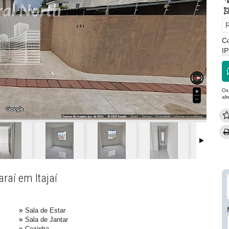
R
C
I
Os
al
raí em Itajaí
Sala de Estar
Sala de Jantar
Cozinha