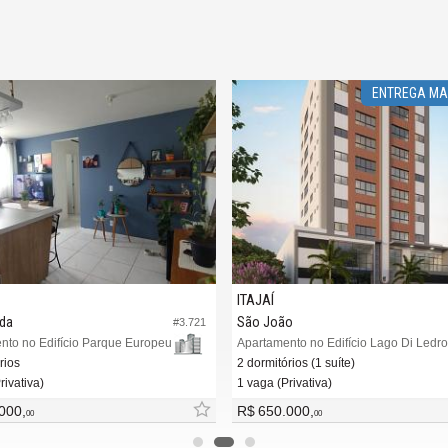
ENTREGA MA
ITAJAÍ
da
São João
#3.721
nto no Edifício Parque Europeu
Apartamento no Edifício Lago Di Ledro
rios
2 dormitórios (1 suíte)
rivativa)
1 vaga (Privativa)
000,
R$ 650.000,
00
00