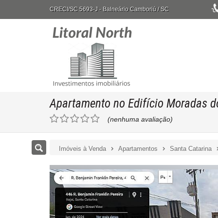
CRECI/SC 5693-J
- Balneário Camboriú /
SC
Apartamento no Edifício Moradas d
(nenhuma avaliação)
Imóveis à Venda
Apartamentos
Santa Catarina