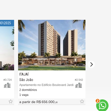
IO\2025
ITAJAÍ
ITAJAÍ
São João
São João
#3.724
#2.542
Apartamento no Edifício Boulevard Jardins
Apartamento no
2 dormitórios
2 dormitórios (
1 vaga
1 vaga (Privati
2
a partir de
R$ 656.000,
a partir de
R
00