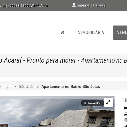
ligamos para você
(47) 99673-1309 (WhatsApp)
A IMOBILIÁRIA
VEN
o Acaraí
- Pronto para morar
-
Apartamento no B
Itajaí
São João
Apartamento no Bairro São João.
It