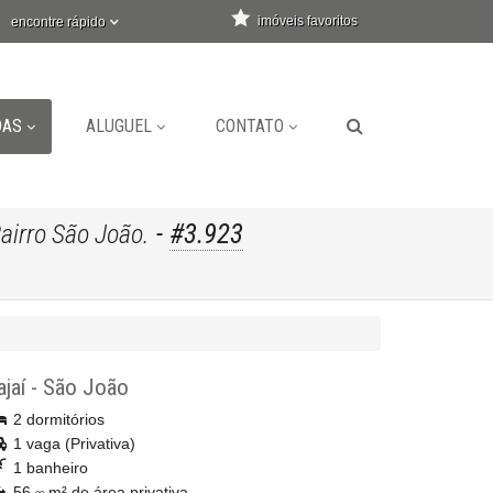
imóveis favoritos
encontre rápido
DAS
ALUGUEL
CONTATO
-
#3.923
airro São João.
ajaí
-
São João
2 dormitórios
1 vaga (Privativa)
1 banheiro
56,
m² de área privativa