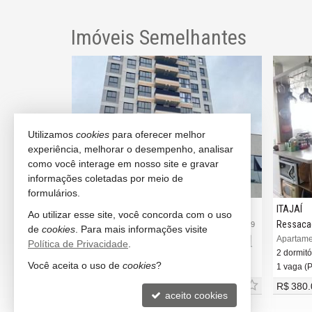
Imóveis Semelhantes
Utilizamos
cookies
para oferecer melhor
experiência, melhorar o desempenho, analisar
como você interage em nosso site e gravar
informações coletadas por meio de
formulários.
ITAJAÍ
ITAJAÍ
Ao utilizar esse site, você concorda com o uso
São João
Ressaca
#833
#2.929
de
cookies
. Para mais informações visite
Apartamento no Edifício Parque Europeu Smart Confort
Apartamento no Edifício Dom João
Apartame
Política de Privacidade
.
2 dormitórios (1 suíte)
2 dormitó
Você aceita o uso de
cookies
?
1 vaga (Privativa)
1 vaga (P
R$ 640.000,
R$ 380.
00
aceito cookies