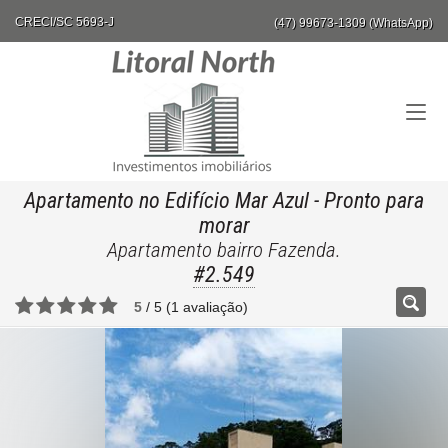
CRECI/SC 5693-J
(47) 99673-1309 (WhatsApp)
Apartamento no Edifício Mar Azul
- Pronto para
morar
Apartamento bairro Fazenda.
#2.549
5
/
5
(
1
avaliação)