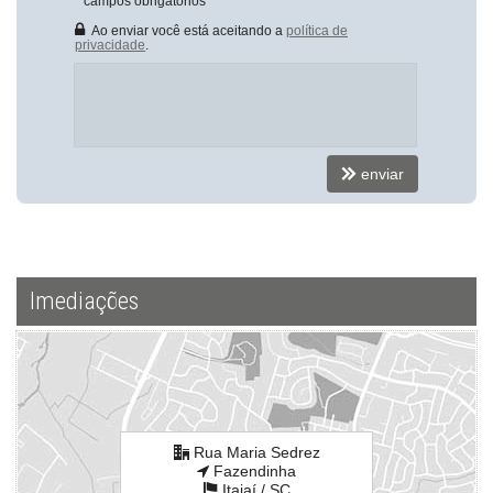
*
campos obrigatórios
Ao enviar você está aceitando a
política de
privacidade
.
enviar
Imediações
Rua Maria Sedrez
Fazendinha
Itajaí /
SC