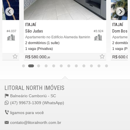
ITAJAÍ
ITAJAÍ
São Judas
Dom Bosc
#4.037
#3.924
Apartamento no Edifício Alameda Itamirin
Apartament
2 dormitórios (1 suíte)
2 dormitóri
1 vaga (Privativa)
1 vaga (Pri
R$ 580.000,
R$ 600.0
00
LITORAL NORTH IMÓVEIS
Balneário Camboriú -
SC
(47) 99673-1309 (WhatsApp)
ligamos para você
contato@litoralnorth.com.br