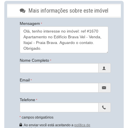
Cozinha Americana
Espaço Gourmet
Mais informações sobre este imóvel
Lavabo
Características do Empreendimento
Mensagem
Salão de Festas
Piscina
Espaço Fitness
Brinquedoteca
Elevador
Endereço:
Nome Completo
Rua Miguel Francisco Borges
Praia Brava
Itajaí /
SC
Email
ver mapa abaixo
Telefone
*
campos obrigatórios
Ao enviar você está aceitando a
política de