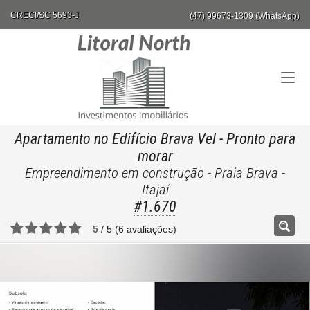
CRECI/SC 5693-J
(47) 99673-1309 (WhatsApp)
Apartamento no Edifício Brava Vel
- Pronto para
morar
Empreendimento em construção - Praia Brava -
Itajaí
#1.670
5
/
5
(
6
avaliações)