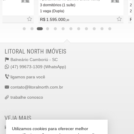
3 dormitórios (1 suíte)
2 dormitóri
1 vaga (Dupla)
2 vagas (Pr
R$ 1.595.000,
R$ 3.200
00
LITORAL NORTH IMÓVEIS
Balneário Camboriú -
SC
(47) 99673-1309 (WhatsApp)
ligamos para você
contato@litoralnorth.com.br
trabalhe conosco
VEJA MAIS
receba nosso newsletter
Utilizamos
cookies
para oferecer melhor