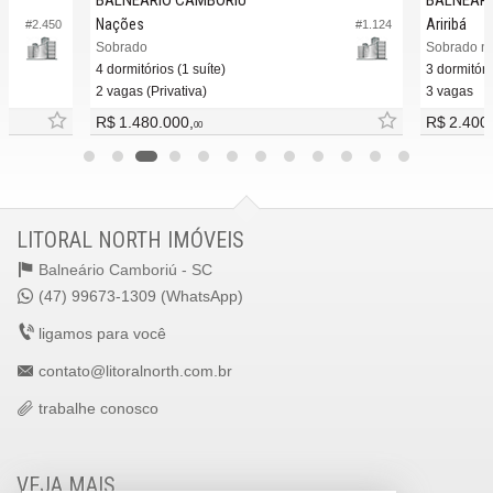
Nações
Ariribá
#2.450
#1.124
Sobrado
Sobrado no
4 dormitórios (1 suíte)
3 dormitóri
2 vagas (Privativa)
3 vagas
R$ 1.480.000,
R$ 2.400
00
LITORAL NORTH IMÓVEIS
Balneário Camboriú -
SC
(47) 99673-1309 (WhatsApp)
ligamos para você
contato@litoralnorth.com.br
trabalhe conosco
VEJA MAIS