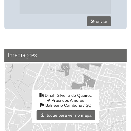
Endereço:
Dinah Silveira de Queiroz
Praia dos Amores
enviar
Balneário Camboriú /
SC
ver mapa abaixo
Imediações
Dinah Silveira de Queiroz
Praia dos Amores
Balneário Camboriú /
SC
toque para ver no mapa