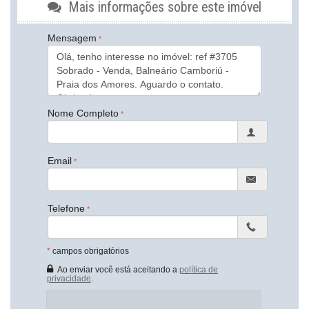
Churrasqueira
Mais informações sobre este imóvel
Despensa
Sistema de Alarme
Mensagem
Piso de Madeira
Piso Porcelanato
Infra para Ar Split
Vista Livre
Decorado
Acabamento em Gesso
Nome Completo
Móveis Planejados
Área de Serviço
Copa
Home Office
Email
Living
Sala de Estar
Sala de Jantar
Terraço
Telefone
Cozinha
Cozinha Americana
Espaço Gourmet
Jardim
*
campos obrigatórios
Hidromassagem
Ao enviar você está aceitando a
política de
Lavabo
privacidade
.
Banheiro Social
Sala de TV