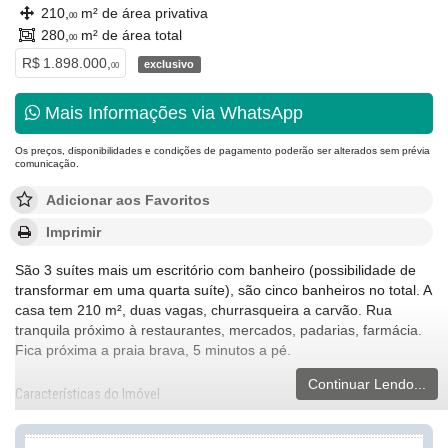
210,
m² de área privativa
00
280,
m² de área total
00
R$ 1.898.000,
exclusivo
00
Mais Informações via WhatsApp
Os preços, disponibilidades e condições de pagamento poderão ser alterados sem prévia
comunicação.
Adicionar aos Favoritos
Imprimir
São 3 suítes mais um escritório com banheiro (possibilidade de
transformar em uma quarta suíte), são cinco banheiros no total. A
casa tem 210 m², duas vagas, churrasqueira a carvão. Rua
tranquila próximo à restaurantes, mercados, padarias, farmácia.
Fica próxima a praia brava, 5 minutos a pé.
Continuar Lendo...
Características do Imóvel
Aquecimento de Água
Ar Condicionado