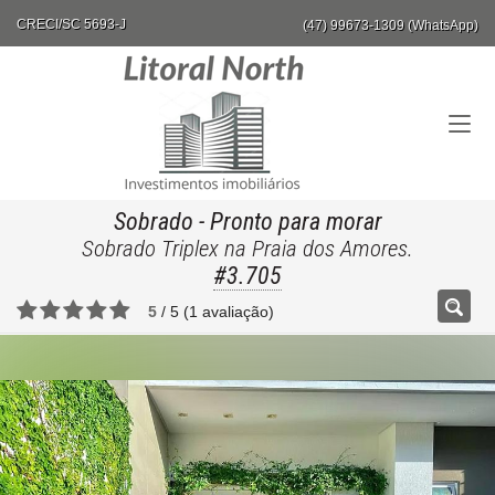
CRECI/SC 5693-J
(47) 99673-1309 (WhatsApp)
Sobrado
- Pronto para morar
Sobrado Triplex na Praia dos Amores.
#3.705
5
/
5
(
1
avaliação)