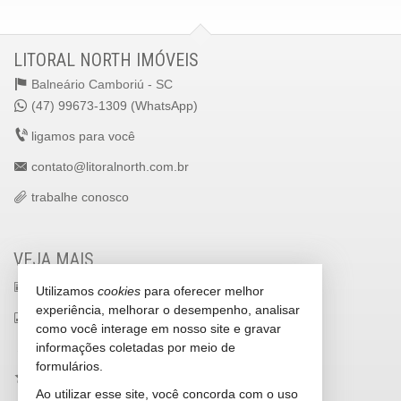
LITORAL NORTH IMÓVEIS
Balneário Camboriú -
SC
(47) 99673-1309 (WhatsApp)
ligamos para você
contato@litoralnorth.com.br
trabalhe conosco
VEJA MAIS
receba nosso newsletter
Utilizamos
cookies
para oferecer melhor
experiência, melhorar o desempenho, analisar
indicadores financeiros
como você interage em nosso site e gravar
informações coletadas por meio de
cadastre seu imóvel
formulários.
imóveis favoritos
Ao utilizar esse site, você concorda com o uso