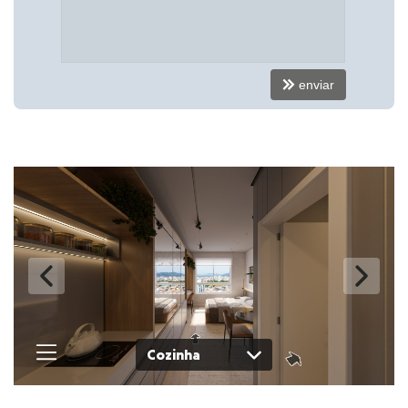
Lavanderia Coletiva
Sala de Reunião
Hall Decorado e Mobiliado
Estar Social
Acessibilidade para PNE
enviar
Endereço:
Rua Heitor Liberato
São João
Itajaí /
SC
ver mapa abaixo