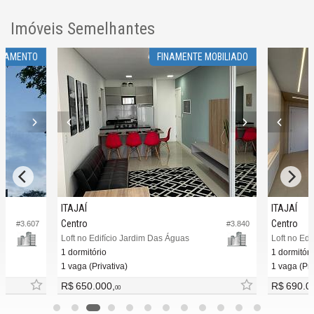
Imóveis Semelhantes
ÇAMENTO
FINAMENTE MOBILIADO
ITAJAÍ
ITAJAÍ
Centro
Centro
#3.607
#3.840
Loft no Edifício Jardim Das Águas
Loft no Edi
1 dormitório
1 dormitóri
1 vaga (Privativa)
1 vaga (Pri
R$ 650.000,
R$ 690.0
00