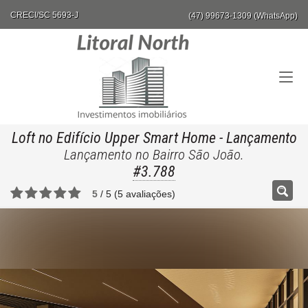
CRECI/SC 5693-J
(47) 99673-1309 (WhatsApp)
Loft no Edifício Upper Smart Home
- Lançamento
Lançamento no Bairro São João.
#3.788
5
/
5
(
5
avaliações)