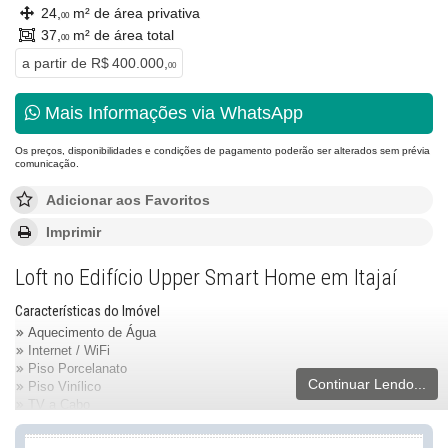
24,
m² de área privativa
00
37,
m² de área total
00
a partir de
R$ 400.000,
00
Mais Informações via WhatsApp
Os preços, disponibilidades e condições de pagamento poderão ser alterados sem prévia
comunicação.
Adicionar aos Favoritos
Imprimir
Loft no Edifício Upper Smart Home em Itajaí
Características do Imóvel
Aquecimento de Água
Internet / WiFi
Piso Porcelanato
Continuar Lendo...
Piso Vinílico
TV a Cabo
Infra para Ar Split
Andar Alto