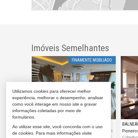
Imóveis Semelhantes
E MOBILIADA
FINAMENTE MOBILIADO
Utilizamos
cookies
para oferecer melhor
experiência, melhorar o desempenho, analisar
como você interage em nosso site e gravar
informações coletadas por meio de
formulários.
BALNEÁRIO CAMBORIÚ
BALNEÁ
Ao utilizar esse site, você concorda com o uso
Centro
Pioneiro
#3.642
#3.651
de
cookies
. Para mais informações visite
Cobertura Duplex no Edifício Hamptons Village
Cobertura Duplex no Edifício Olimpia Residence