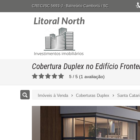
CRECI/SC 5693-J
- Balneário Camboriú /
SC
Cobertura Duplex no Edifício Front
5
/
5
(
1
avaliação)
Imóveis à Venda
Coberturas Duplex
Santa Catar