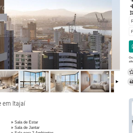
R
P
Os
al
 em Itajaí
Sala de Estar
Sala de Jantar
Sala para 2 Ambientes