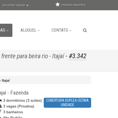
imóveis favoritos
encontre rápido
DAS
ALUGUEL
CONTATO
-
#3.342
ente para beira rio - Itajaí
 Itajaí
ajaí
-
Fazenda
3 dormitórios (3 suítes)
COBERTURA DUPLEX-ÚLTIMA
UNIDADE
3 vagas (Privativa)
3 banheiros
Alto Padrão