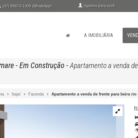
ligamos para você
(47) 99673-1309 (WhatsApp)
A IMOBILIÁRIA
VEN
emare
- Em Construção
-
Apartamento a venda de fr
ina
Itajaí
Fazenda
Apartamento a venda de frente para beira rio -
It