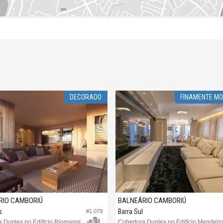
DECORADO
FINAMENTE MO
RIO CAMBORIÚ
BALNEÁRIO CAMBORIÚ
s
Barra Sul
#1.079
Cobertura Duplex no Edifício Riomaggiore Residenze