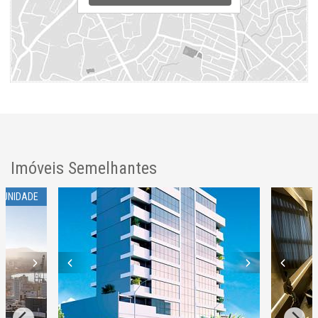
Rua Lauro Muller
Fazenda
Itajaí /
SC
ver mapa abaixo
Imóveis Semelhantes
 UNIDADE