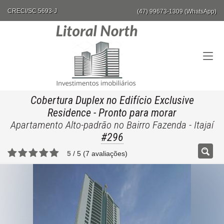
CRECI/SC 5693-J
(47) 99673-1309 (WhatsApp)
Cobertura Duplex no Edifício Exclusive
Residence
- Pronto para morar
Apartamento Alto-padrão no Bairro Fazenda - Itajaí
#296
5
/
5
(
7
avaliações)