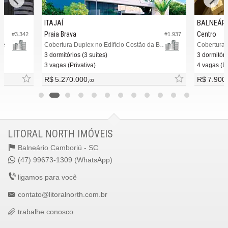
ITAJAÍ
BALNEÁRI
Praia Brava
Centro
#3.342
#1.937
re
Cobertura Duplex no Edifício Costão da Brava
3 dormitórios (3 suítes)
3 dormitóri
3 vagas (Privativa)
4 vagas (D
R$ 5.270.000,
R$ 7.900
00
LITORAL NORTH IMÓVEIS
Balneário Camboriú -
SC
(47) 99673-1309 (WhatsApp)
ligamos para você
contato@litoralnorth.com.br
trabalhe conosco