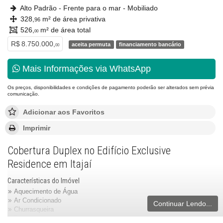
Alto Padrão - Frente para o mar - Mobiliado
328,
m² de área privativa
96
526,
m² de área total
00
R$ 8.750.000,
aceita permuta
financiamento bancário
00
Mais Informações via WhatsApp
Os preços, disponibilidades e condições de pagamento poderão ser alterados sem prévia
comunicação.
Adicionar aos Favoritos
Imprimir
Cobertura Duplex no Edifício Exclusive
Residence em Itajaí
Características do Imóvel
Aquecimento de Água
Ar Condicionado
Continuar Lendo...
Churrasqueira
Despensa