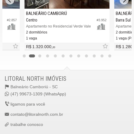
BALNEÁRIO CAMBORIÚ
BALNEÁRI
Centro
Barra Sul
#2.857
#3.952
e
Apartamento no Residencial Verde Vale
Apartament
2 dormitórios
2 dormitóri
1 vaga
1 vaga (Pri
R$ 1.320.000,
R$ 1.280
00
LITORAL NORTH IMÓVEIS
Balneário Camboriú -
SC
(47) 99673-1309 (WhatsApp)
ligamos para você
contato@litoralnorth.com.br
trabalhe conosco