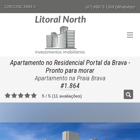
CRECI/SC 5693-J
(47) 99673-1309 (WhatsApp)
Apartamento no Residencial Portal da Brava
-
Pronto para morar
Apartamento na Praia Brava
#1.864
5
/
5
(
11
avaliações)