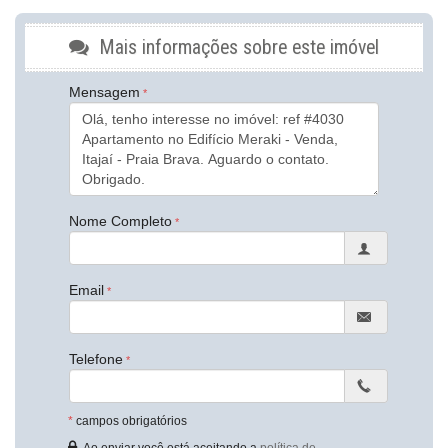
Ar Condicionado
Churrasqueira
Mais informações sobre este imóvel
Despensa
Piso Porcelanato
Piso Vinílico
Mensagem
Infra para Ar Split
Andar Alto
Vista Livre
Vista Mar
Acabamento em Gesso
Fechadura Eletrônica
Vista Panorâmica
Nome Completo
Aceita Pet
Área de Serviço
Copa
Living
Email
Sacada / Varanda
Sacada com Churrasqueira
Sala de Estar
Sala de Jantar
Telefone
Cozinha
Cozinha Americana
Espaço Gourmet
*
campos obrigatórios
Lavabo
Sacada Técnica
Ao enviar você está aceitando a
política de