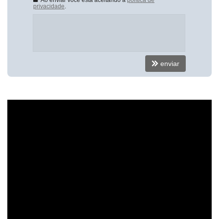
Sala de TV
privacidade
.
Sala de Estar Íntimo
Suíte Master
Suíte Standard
Características do Empreendimento
Bar
enviar
Sala de Jogos
Salão de Festas
Piscina
Spa
Espaço Gourmet
Espaço Fitness
Medidores Individuais
Portão Eletrônico
Playground
Brinquedoteca
Quiosque Externo
Piscina Infantil
Bicicletário
Câmeras de Segurança
Gás Central
Elevador
Depósito
Coworking