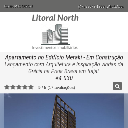
CRECI/SC 5693-J
(47) 99673-1309 (WhatsApp)
Apartamento no Edifício Meraki
- Em Construção
Lançamento com Arquitetura e Inspiração vindas da
Grécia na Praia Brava em Itajaí.
#4.030
5
/
5
(
17
avaliações)