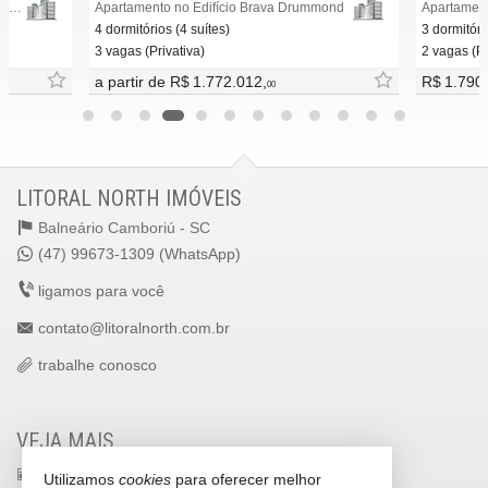
Apartamento no Edifício Brava Green Home Club
Apartamento no Edifício Brava Drummond
4 dormitórios (4 suítes)
3 dormitóri
3 vagas (Privativa)
2 vagas (Pr
a partir de
R$ 1.772.012,
R$ 1.790
00
LITORAL NORTH IMÓVEIS
Balneário Camboriú -
SC
(47) 99673-1309 (WhatsApp)
ligamos para você
contato@litoralnorth.com.br
trabalhe conosco
VEJA MAIS
receba nosso newsletter
Utilizamos
cookies
para oferecer melhor