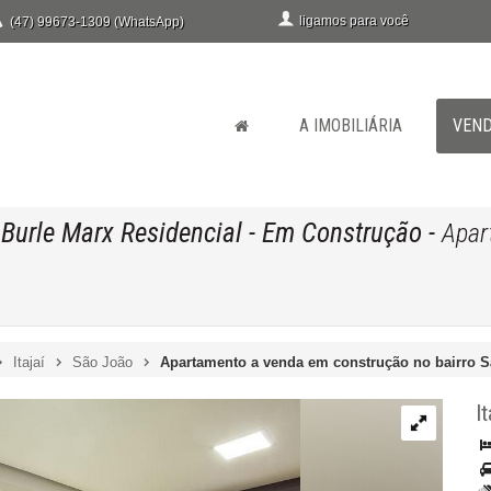
ligamos para você
(47) 99673-1309 (WhatsApp)
A IMOBILIÁRIA
VEN
 Burle Marx Residencial
- Em Construção
-
Apar
Itajaí
São João
Apartamento a venda em construção no bairro Sã
It