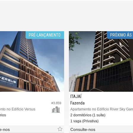
PRÉ-LANÇAMENTO
PRÓXIMO ÁS
ITAJAÍ
Fazenda
#3.859
to no Edifício Versus
Apartamento no Edifício River Sky Ga
rios
2 dormitórios (1 suíte)
1 vaga (Privativa)
e-nos
Consulte-nos