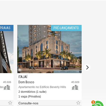
 PRAIAS
PRÉ-LANÇAMENTO
ITAJAÍ
ITAJAÍ
Dom Bosco
Praia Brava
#3.606
#3.609
rden
Apartamento no Edifício Beverly Hills
Apartamento no
2 dormitórios (1 suíte)
3 dormitórios (
1 vaga (Privativa)
1 vaga (Dupla)
2
Consulte-nos
Consulte-no