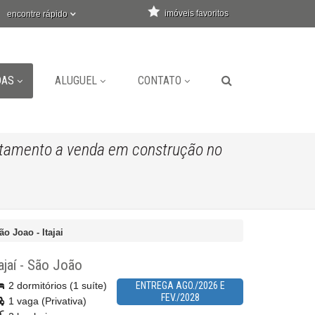
imóveis favoritos
encontre rápido
DAS
ALUGUEL
CONTATO
tamento a venda em construção no
o Joao - Itajai
ajaí
-
São João
2 dormitórios (1 suíte)
ENTREGA AGO./2026 E
FEV./2028
1 vaga (Privativa)