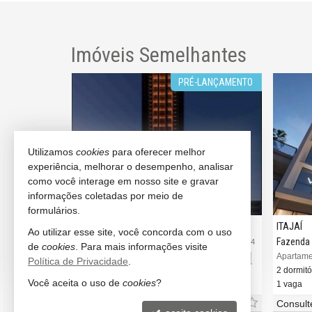
Imóveis Semelhantes
LOCALIZAÇÃO
PRÉ-LANÇAMENTO
Utilizamos
cookies
para oferecer melhor
experiência, melhorar o desempenho, analisar
como você interage em nosso site e gravar
informações coletadas por meio de
formulários.
ITAJAÍ
ITAJAÍ
Ao utilizar esse site, você concorda com o uso
Praia Brava
Fazenda
#3.786
#3.894
de
cookies
. Para mais informações visite
ony Home
Apartamento no Edifício Urban Design Living
Apartamen
Política de Privacidade
.
2 dormitórios (2 suítes)
2 dormitó
Você aceita o uso de
cookies
?
1 vaga (Privativa)
1 vaga
Consulte-nos
Consult