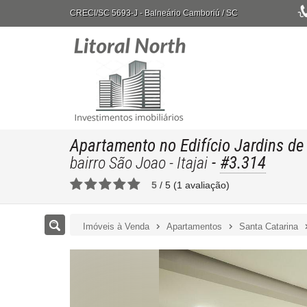
CRECI/SC 5693-J
- Balneário Camboriú /
SC
Apartamento no Edifício Jardins de
-
#3.314
bairro São Joao - Itajai
5
/
5
(
1
avaliação)
Imóveis à Venda
Apartamentos
Santa Catarina