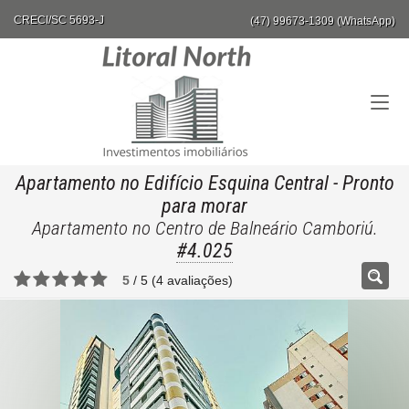
CRECI/SC 5693-J
(47) 99673-1309 (WhatsApp)
Apartamento no Edifício Esquina Central
- Pronto
para morar
Apartamento no Centro de Balneário Camboriú.
#4.025
5
/
5
(
4
avaliações)