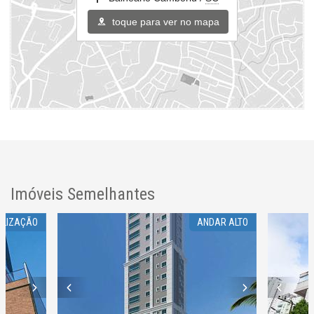
toque para ver no mapa
Imóveis Semelhantes
ALIZAÇÃO
ANDAR ALTO