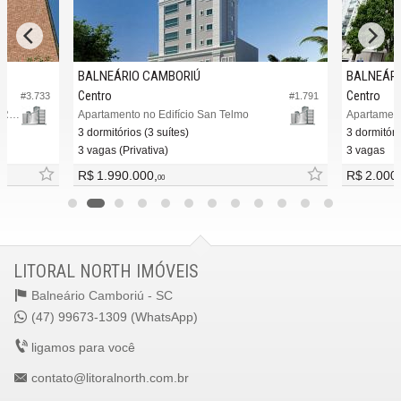
BALNEÁRIO CAMBORIÚ
BALNEÁRI
Centro
Centro
#3.733
#1.791
Apartamento no Edifício Sancho Home Residence
Apartamento no Edifício San Telmo
Apartament
3 dormitórios (3 suítes)
3 dormitóri
3 vagas (Privativa)
3 vagas
R$ 1.990.000,
R$ 2.000
00
LITORAL NORTH IMÓVEIS
Balneário Camboriú -
SC
(47) 99673-1309 (WhatsApp)
ligamos para você
contato@litoralnorth.com.br