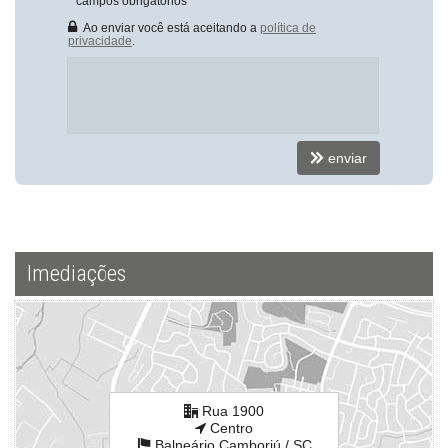
*
campos obrigatórios
Box de Praia
Hall Decorado e Mobiliado
Ao enviar você está aceitando a
política de
privacidade
.
Endereço:
Rua 1900
Centro
Balneário Camboriú /
SC
ver mapa abaixo
enviar
Imediações
Rua 1900
Centro
Balneário Camboriú /
SC