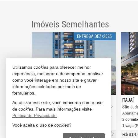
Imóveis Semelhantes
ANDAR ALTO
ENTREGA DEZ\2025
Utilizamos
cookies
para oferecer melhor
experiência, melhorar o desempenho, analisar
como você interage em nosso site e gravar
informações coletadas por meio de
formulários.
ITAJAÍ
ITAJAÍ
Ao utilizar esse site, você concorda com o uso
São Judas
São Jud
#2.725
#3.802
de
cookies
. Para mais informações visite
ime
Apartamento no Edifício Alameda Jardins
Apartame
Política de Privacidade
.
2 dormitórios (1 suíte)
2 dormitór
Você aceita o uso de
cookies
?
1 vaga (Privativa)
1 vaga (P
R$ 700.000,
R$ 814.
00