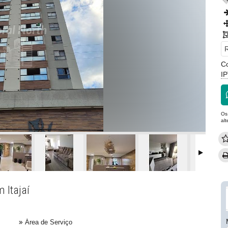
R
C
I
Os
al
 Itajaí
Área de Serviço