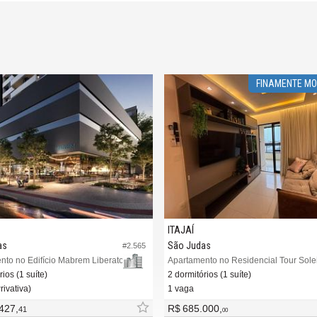
FINAMENTE MO
ITAJAÍ
as
São Judas
#2.565
nto no Edifício Mabrem Liberato
Apartamento no Residencial Tour Solei
ios (1 suíte)
2 dormitórios (1 suíte)
rivativa)
1 vaga
427,
R$ 685.000,
41
00