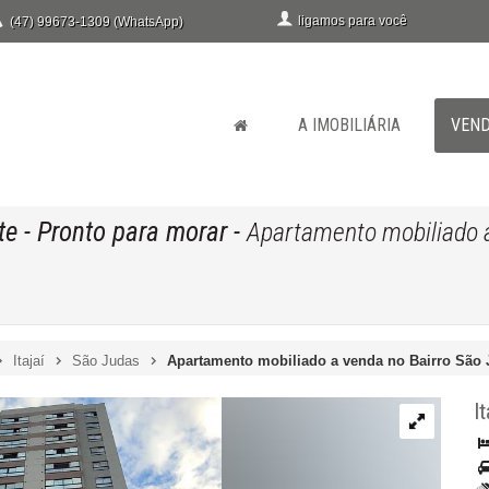
ligamos para você
(47) 99673-1309 (WhatsApp)
A IMOBILIÁRIA
VEN
te
- Pronto para morar
-
Apartamento mobiliado a 
Itajaí
São Judas
Apartamento mobiliado a venda no Bairro São Ju
It