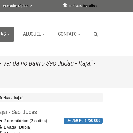
imóveis favoritos
encontre rápido
DAS
ALUGUEL
CONTATO
-
venda no Bairro São Judas - Itajaí
das - Itajaí
ajaí
-
São Judas
2 dormitórios (2 suítes)
DE 750 POR 730.000
1 vaga (Dupla)