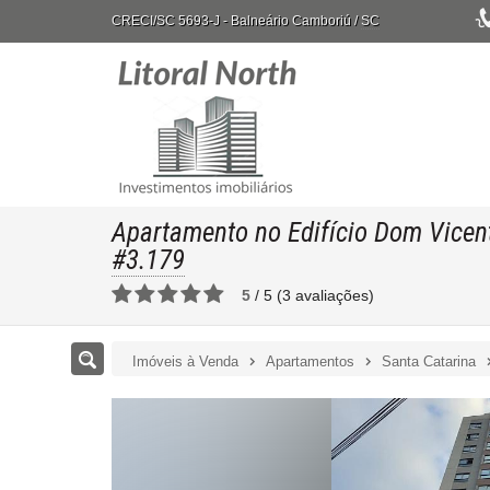
CRECI/SC 5693-J
- Balneário Camboriú /
SC
Apartamento no Edifício Dom Vicen
#3.179
5
/
5
(
3
avaliações)
Imóveis à Venda
Apartamentos
Santa Catarina