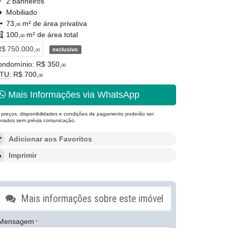
2 banheiros
Mobiliado
73,
m² de área privativa
00
100,
m² de área total
00
$ 750.000,
exclusivo
00
ondomínio: R$ 350,
00
PTU
: R$ 700,
00
Mais Informações via WhatsApp
 preços, disponibilidades e condições de pagamento poderão ser
terados sem prévia comunicação.
Adicionar aos Favoritos
Imprimir
Mais informações sobre este imóvel
Mensagem