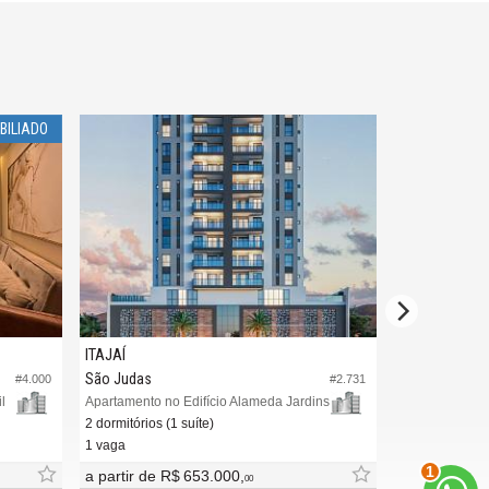
BILIADO
ITAJAÍ
ITAJAÍ
São Judas
São Judas
#4.000
#2.731
l
Apartamento no Edifício Alameda Jardins
Apartamento no
2 dormitórios (1 suíte)
2 dormitórios (
1 vaga
2 vagas (Privat
2
a partir de
R$ 653.000,
R$ 740.000,
00
0