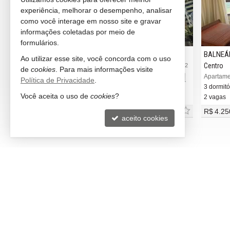
experiência, melhorar o desempenho, analisar
como você interage em nosso site e gravar
informações coletadas por meio de
formulários.
BALNEÁRIO CAMBORIÚ
BALNEÁ
Ao utilizar esse site, você concorda com o uso
Centro
Centro
#666
#3.852
de
cookies
. Para mais informações visite
Apartamento no Edifício Isidora Mafra
Apartame
Política de Privacidade
.
3 dormitórios (3 suítes)
3 dormitó
Você aceita o uso de
cookies
?
2 vagas (Privativa)
2 vagas
R$ 4.300.000,
R$ 4.25
00
aceito cookies
LITORAL NORTH IMÓVEIS
VEJA 
Balneário Camboriú -
SC
rece
(47) 99673-1309 (WhatsApp)
indic
ligamos para você
cadas
contato@litoralnorth.com.br
mapa
trabalhe conosco