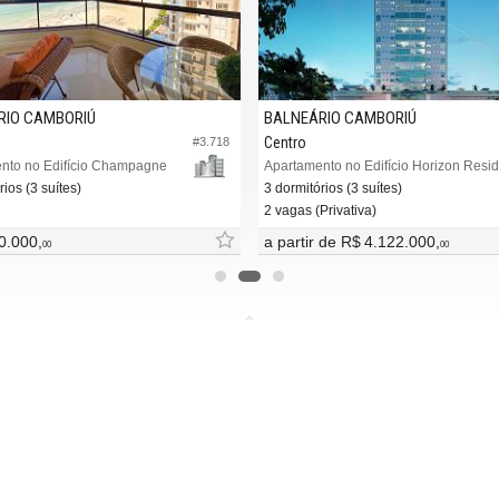
RIO CAMBORIÚ
BALNEÁRIO CAMBORIÚ
Centro
#3.718
nto no Edifício Champagne
rios (3 suítes)
3 dormitórios (3 suítes)
2 vagas (Privativa)
0.000,
a partir de
R$ 4.122.000,
00
00
MAIS
REDES SOCIAIS
ba nosso newsletter
Facebook
adores financeiros
Twitter
tre seu imóvel
Instagram
 de imóveis
YouTube
Linked In