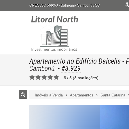
CRECI/SC 5693-J
- Balneário Camboriú /
SC
Apartamento no Edifício Dalcelis
- 
-
#3.929
Camboriú.
5
/
5
(
8
avaliações)
Imóveis à Venda
Apartamentos
Santa Catarina