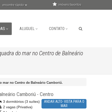
imóveis favoritos
encontre rápido
DAS
ALUGUEL
CONTATO
uadra do mar no Centro de Balneário
o mar no Centro de Balneário Camboriú.
alneário Camboriú
-
Centro
3 dormitórios (3 suítes)
ANDAR ALTO- VISTA PARA O
MAR
2 vagas (Privativa)