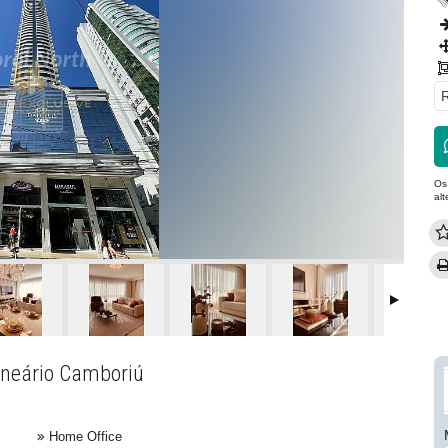
R
Os
al
lneário Camboriú
Home Office