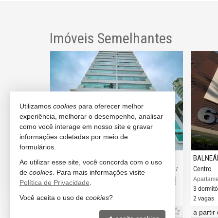
Imóveis Semelhantes
Utilizamos
cookies
para oferecer melhor
experiência, melhorar o desempenho, analisar
como você interage em nosso site e gravar
informações coletadas por meio de
formulários.
BALNEÁRIO CAMBORIÚ
BALNEÁRIO CAMBOR
Ao utilizar esse site, você concorda com o uso
Centro
Centro
#3.317
de
cookies
. Para mais informações visite
Apartamento no Edifício Jeffreys Bay
Apartamento no Edifíci
Política de Privacidade
.
3 dormitórios (1 suíte)
3 dormitórios (1 suíte)
Você aceita o uso de
cookies
?
2 vagas (Privativa)
2 vagas
R$ 1.690.000,
a partir de
R$ 1.478
00