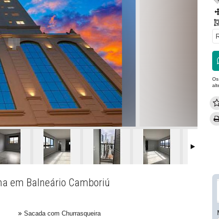
R
Os
al
ana em Balneário Camboriú
Sacada com Churrasqueira