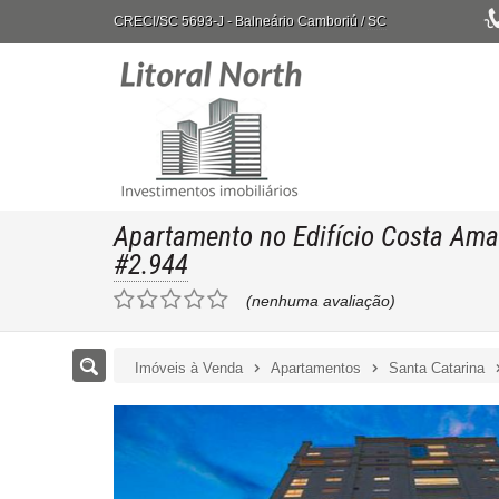
CRECI/SC 5693-J
- Balneário Camboriú /
SC
Apartamento no Edifício Costa Amal
#2.944
(nenhuma avaliação)
Imóveis à Venda
Apartamentos
Santa Catarina