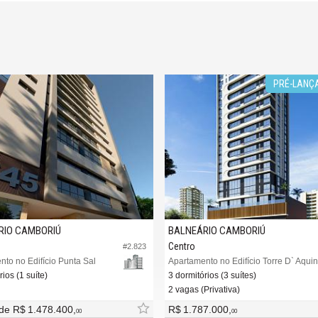
PRÉ-LANÇAMENTO
IÚ
BALNEÁRIO CAMBORIÚ
Centro
#2.823
#3.553
o Punta Sal
Apartamento no Edifício Torre D` Aquino
3 dormitórios (3 suítes)
2 vagas (Privativa)
.400,
R$ 1.787.000,
00
00