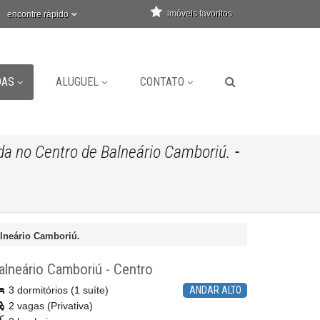
imóveis favoritos
encontre rápido
DAS
ALUGUEL
CONTATO
-
a no Centro de Balneário Camboriú.
lneário Camboriú.
alneário Camboriú
-
Centro
3 dormitórios (1 suíte)
ANDAR ALTO
2 vagas (Privativa)