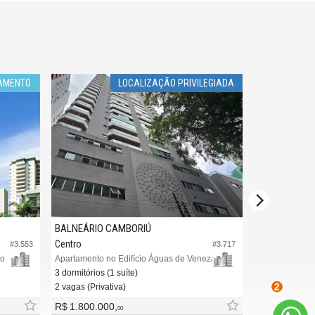
LOCALIZAÇÃO PRIVILEGIADA
P
BALNEÁRIO CAMBORIÚ
BALNEÁRIO CAMBORIÚ
Centro
Centro
#3.717
Apartamento no Edifício Águas de Veneza
3 dormitórios (1 suíte)
3 dormitórios (3 suítes)
2 vagas (Privativa)
2 vagas (Privativa)
2
R$ 1.800.000,
a partir de
R$ 1.860.000,
00