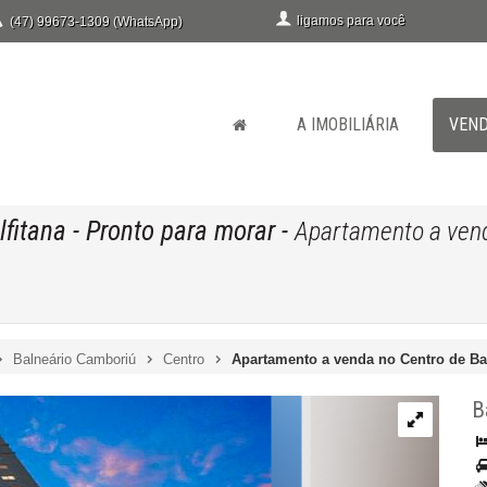
ligamos para você
(47) 99673-1309 (WhatsApp)
A IMOBILIÁRIA
VEN
fitana
- Pronto para morar
-
Apartamento a vend
Balneário Camboriú
Centro
Apartamento a venda no Centro de Ba
B