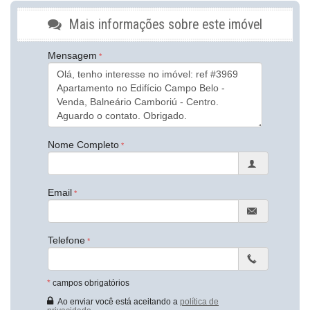
Móveis Planejados
Aceita Pet
Mais informações sobre este imóvel
Área de Serviço
Sacada / Varanda
Mensagem
Sala de Estar
Sala de Jantar
Cozinha
Banheiro Social
Sala de TV
Suíte Standard
Características do Empreendimento
Nome Completo
Salão de Festas
Elevador
Hall Decorado e Mobiliado
Email
Endereço:
Rua 2870
Centro
Telefone
Balneário Camboriú /
SC
ver mapa abaixo
*
campos obrigatórios
Ao enviar você está aceitando a
política de