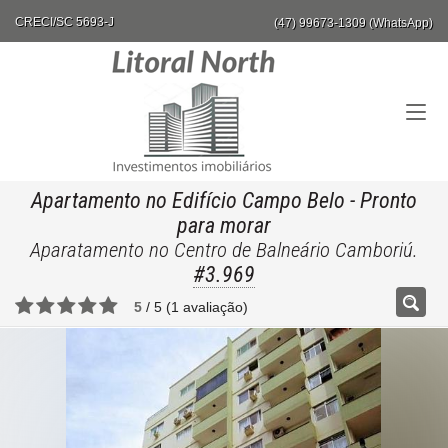
CRECI/SC 5693-J
(47) 99673-1309 (WhatsApp)
Apartamento no Edifício Campo Belo
- Pronto
para morar
Aparatamento no Centro de Balneário Camboriú.
#3.969
5
/
5
(
1
avaliação)