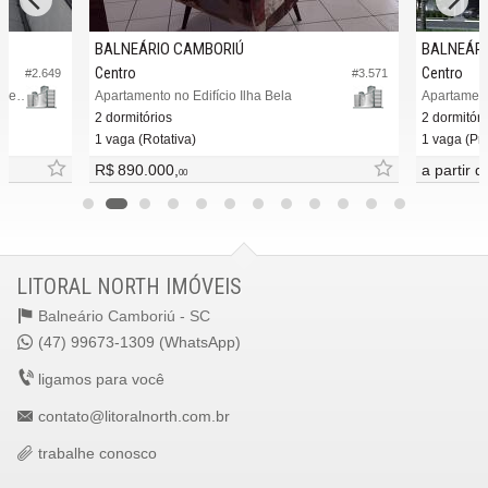
BALNEÁRIO CAMBORIÚ
BALNEÁRI
Centro
Centro
#2.649
#3.571
Cobertura no Edifício Campo Belo Residence
Apartamento no Edifício Ilha Bela
Apartamento
2 dormitórios
2 dormitóri
1 vaga (Rotativa)
1 vaga (Pri
R$ 890.000,
a partir 
00
LITORAL NORTH IMÓVEIS
Balneário Camboriú -
SC
(47) 99673-1309 (WhatsApp)
ligamos para você
contato@litoralnorth.com.br
trabalhe conosco