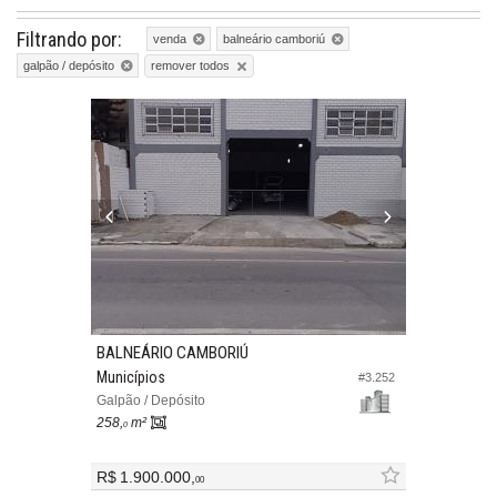
Filtrando por:
venda
balneário camboriú
remover todos
galpão / depósito
BALNEÁRIO CAMBORIÚ
Municípios
#3.252
Galpão / Depósito
258,
m²
0
R$ 1.900.000,
00