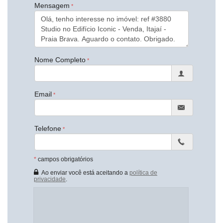
Salão de Festas
Mensagem
Piscina
Espaço Gourmet
Espaço Fitness
Medidores Individuais
Portão Eletrônico
Brinquedoteca
Nome Completo
Quiosque Externo
Piscina Infantil
Gás Central
Elevador
Email
Depósito
Pet Place
Coworking
Telefone
Mini Mercado
Deck Molhado
Espaço Zen
Box de Praia
*
campos obrigatórios
Hall Decorado e Mobiliado
Ao enviar você está aceitando a
política de
RoofTop
privacidade
.
Lounge
Estar Social
Acessibilidade para PNE
Endereço: