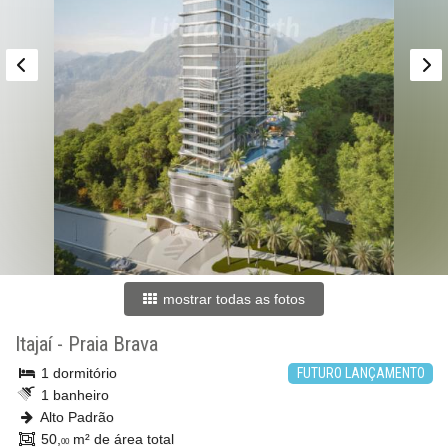
mostrar todas as fotos
Itajaí
-
Praia Brava
1 dormitório
FUTURO LANÇAMENTO
1 banheiro
Alto Padrão
50,
m² de área total
00