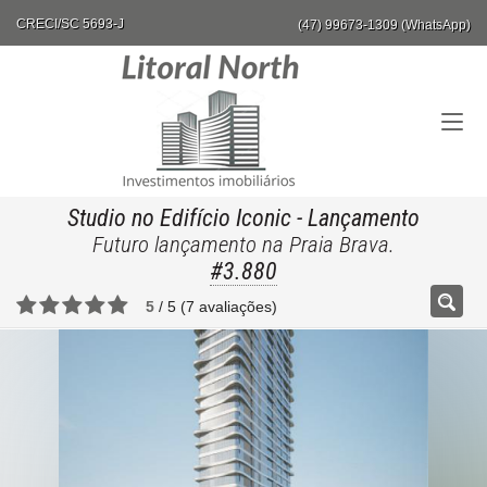
CRECI/SC 5693-J
(47) 99673-1309 (WhatsApp)
Studio no Edifício Iconic
- Lançamento
Futuro lançamento na Praia Brava.
#3.880
5
/
5
(
7
avaliações)