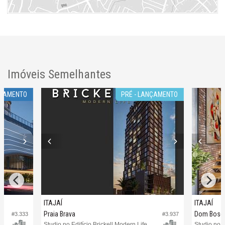
Imóveis Semelhantes
ÇAMENTO
PRÉ - LANÇAMENTO
ITAJAÍ
ITAJAÍ
Praia Brava
Dom Bosc
#3.333
#3.937
Studio no Edifício Brickell Modern Life
Studio no 