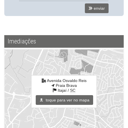
Avenida Osvaldo Reis
enviar
Praia Brava
Itajaí /
SC
ver mapa abaixo
Imediações
Avenida Osvaldo Reis
Praia Brava
Itajaí /
SC
toque para ver no mapa