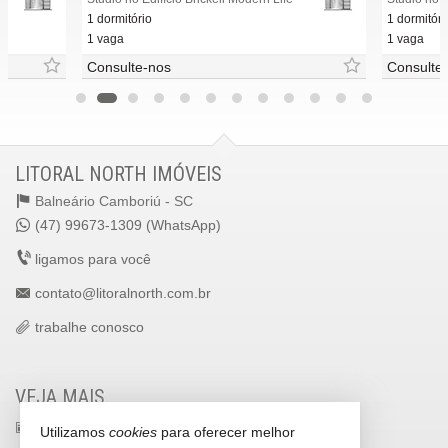
1 dormitório
1 dormitóri
1 vaga
1 vaga
Consulte-nos
Consulte
LITORAL NORTH IMÓVEIS
Balneário Camboriú -
SC
(47) 99673-1309 (WhatsApp)
ligamos para você
contato@litoralnorth.com.br
trabalhe conosco
VEJA MAIS
receba nosso newsletter
Utilizamos
cookies
para oferecer melhor