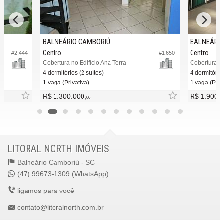
BALNEÁRIO CAMBORIÚ
BALNEÁRI
Centro
Centro
#2.444
#1.650
Cobertura no Edifício Ana Terra
4 dormitórios (2 suítes)
4 dormitóri
1 vaga (Privativa)
1 vaga (Pri
R$ 1.300.000,
R$ 1.900
00
LITORAL NORTH IMÓVEIS
Balneário Camboriú -
SC
(47) 99673-1309 (WhatsApp)
ligamos para você
contato@litoralnorth.com.br