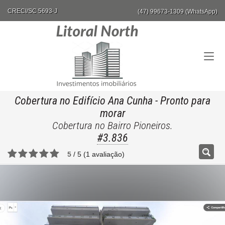
CRECI/SC 5693-J
(47) 99673-1309 (WhatsApp)
Cobertura no Edifício Ana Cunha
- Pronto para
morar
Cobertura no Bairro Pioneiros.
#3.836
5
/
5
(
1
avaliação)