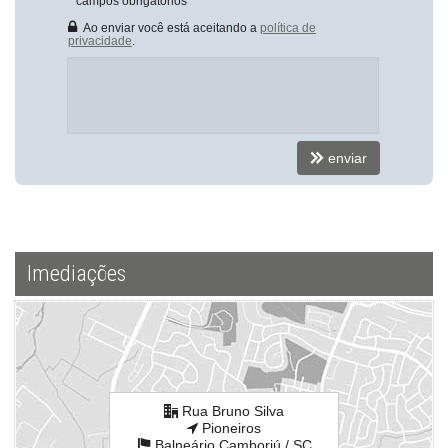
*
campos obrigatórios
Ao enviar você está aceitando a
política de
privacidade
.
enviar
Imediações
Rua Bruno Silva
Pioneiros
Balneário Camboriú /
SC